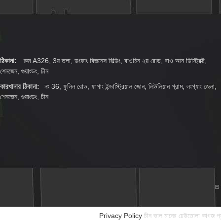
ঠিকানা:
রুম A326, 3য় তলা, ডংফাং বিজনেস বিল্ডিং, বাওমিন ২য় রোড, বাও আন ডিস্ট্রিক্ট,
শেনজেন, গুয়াংডং, চীন
কারখানার ঠিকানা:
নং 36, ফুলিন রোড, ফাগাং ইন্ডাস্ট্রিয়াল জোন, লিউলিয়ান গ্রাম, লংগ্যাং জেলা,
শেনজেন, গুয়াংডং, চীন
Privacy Policy
চীন ভাল মানের ঢেউতোলা কাগজ প্য