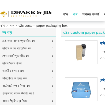
বাড়ি
পণ্য
আমাদের সম্পর্কে
বাড়ি
পণ্য
c2s custom paper packaging box
সব পণ্য
c2s custom paper pack
ঢেউতোলা কাগজ প্যাকেজিং বক্স
পানি
কাস্টম কাগজ প্যাকেজিং বক্স
আ
পেপারবোর্ড প্যাকেজিং বক্স
202
কাগজ জিগস পাজল
অনমনীয় উপহার বাক্স
ভাঁজযোগ্য কাগজের বাক্স
টেলি
কার্ডবোর্ড পেপার গিফট বক্স
আ
পুনর্ব্যবহৃত কাগজ উপহার ব্যাগ
202
কালার প্রিন্টিং ব্রোশিওর