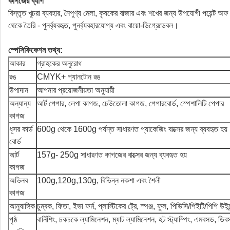
কাগজের ব্যাগ
বিস্তৃত খুচরা ব্যবহার, নৈপুণ্য মেলা, কৃষকের বাজার এবং শখের জন্য উপযোগী পয়েন্ট অ
থেকে তৈরি - পুনর্ব্যবহৃত, পুনর্ব্যবহারযোগ্য এবং বায়ো-ডিগ্রেডেবল।
স্পেসিফিকেশন তথ্য:
আকার
গ্রাহকের অনুরোধ
রঙ
CMYK+ প্যানটোন রঙ
উপাদান
আপনার প্রয়োজনীয়তা অনুযায়ী
অন্যান্য
আর্ট পেপার, লেপা কাগজ, ঢেউতোলা কাগজ, পেপারবোর্ড, স্পেশালিটি পেপার
কাগজ
ধূসর কার্ড
600g থেকে 1600g পর্যন্ত সাধারণত প্যাকেজিং বাক্সের জন্য ব্যবহৃত হয়
বোর্ড
আর্ট
157g- 250g সাধারণত কাগজের বাক্সের জন্য ব্যবহৃত হয়
কাগজ
অভিনব
100g,120g,130g, বিভিন্ন নকশা এবং শৈলী
কাগজ
আনুষাঙ্গিক
চুম্বক, ফিতা, ইভা ফর্ম, প্লাস্টিকের ট্রে, স্পঞ্জ, ফুল, পিভিসি/পিইটি/পিপি উইন
পৃষ্ঠ
বার্নিশিং, চকচকে ল্যামিনেশন, ম্যাট ল্যামিনেশন, হট স্ট্যাম্পিং, এমবসড, ড