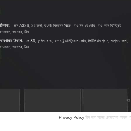
ঠিকানা:
রুম A326, 3য় তলা, ডংফাং বিজনেস বিল্ডিং, বাওমিন ২য় রোড, বাও আন ডিস্ট্রিক্ট,
শেনজেন, গুয়াংডং, চীন
কারখানার ঠিকানা:
নং 36, ফুলিন রোড, ফাগাং ইন্ডাস্ট্রিয়াল জোন, লিউলিয়ান গ্রাম, লংগ্যাং জেলা,
শেনজেন, গুয়াংডং, চীন
Privacy Policy
চীন ভাল মানের ঢেউতোলা কাগজ প্য