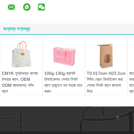
অন্যান্য পণ্যসমূহ
CMYK পুনর্ব্যবহৃত কাগজ
100g-130g ক্রাফট
T0.017mm H23.2cm
কাল
উপহার ব্যাগ, OEM
রিসাইকেলড পেপার গিফট
সিলিং ব্রেড রিসাইকেল করা
ক্য
ODM জামাকাপড় শপিং
ব্যাগ হ্যান্ডেল সহ সহজে বহন
পেপার গিফট ব্যাগ জানালা
বায
ব্যাগ
করুন
দিয়ে
ব্য