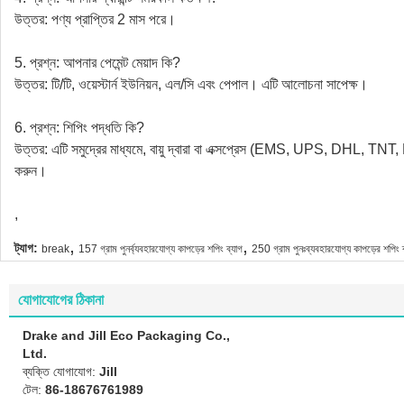
উত্তর: পণ্য প্রাপ্তির 2 মাস পরে।
5. প্রশ্ন: আপনার পেমেন্ট মেয়াদ কি?
উত্তর: টি/টি, ওয়েস্টার্ন ইউনিয়ন, এল/সি এবং পেপাল। এটি আলোচনা সাপেক্ষ।
6. প্রশ্ন: শিপিং পদ্ধতি কি?
উত্তর: এটি সমুদ্রের মাধ্যমে, বায়ু দ্বারা বা এক্সপ্রেস (EMS, UPS, DHL, TNT,
করুন।
,
,
,
ট্যাগ:
break
157 গ্রাম পুনর্ব্যবহারযোগ্য কাপড়ের শপিং ব্যাগ
250 গ্রাম পুনঃব্যবহারযোগ্য কাপড়ের শপিং ব
যোগাযোগের ঠিকানা
Drake and Jill Eco Packaging Co.,
Ltd.
ব্যক্তি যোগাযোগ:
Jill
টেল:
86-18676761989