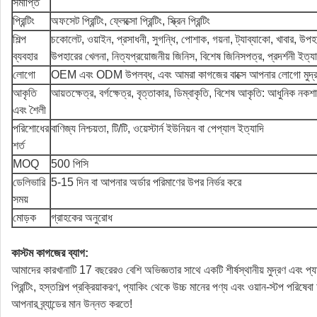
সমাপ্তি
প্রিন্টিং
অফসেট প্রিন্টিং, ফ্লেক্সো প্রিন্টিং, স্ক্রিন প্রিন্টিং
শিল্প
চকোলেট, ওয়াইন, প্রসাধনী, সুগন্ধি, পোশাক, গয়না, ট্যাব্যাকো, খাবার, উপহা
ব্যবহার
উপহারের খেলনা, নিত্যপ্রয়োজনীয় জিনিস, বিশেষ জিনিসপত্র, প্রদর্শনী ইত্য
লোগো
OEM এবং ODM উপলব্ধ, এবং আমরা কাগজের বাক্সে আপনার লোগো মুদ্র
আকৃতি
আয়তক্ষেত্র, বর্গক্ষেত্র, বৃত্তাকার, ডিম্বাকৃতি, বিশেষ আকৃতি: আধুনিক নকশ
এবং শৈলী
পরিশোধের
বাণিজ্য নিশ্চয়তা, টি/টি, ওয়েস্টার্ন ইউনিয়ন বা পেপ্যাল ​​ইত্যাদি
শর্ত
MOQ
500 পিসি
ডেলিভারি
5-15 দিন বা আপনার অর্ডার পরিমাণের উপর নির্ভর করে
সময়
মোড়ক
গ্রাহকের অনুরোধ
কাস্টম কাগজের ব্যাগ:
আমাদের কারখানাটি 17 বছরেরও বেশি অভিজ্ঞতার সাথে একটি শীর্ষস্থানীয় মুদ্রণ এবং প
প্রিন্টিং, হস্তশিল্প প্রক্রিয়াকরণ, প্যাকিং থেকে উচ্চ মানের পণ্য এবং ওয়ান-স্টপ প
আপনার ব্র্যান্ডের মান উন্নত করতে!