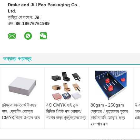
Drake and Jill Eco Packaging Co.,
Ltd.
ব্যক্তি যোগাযোগ:
Jill
টেল:
86-18676761989
অন্যান্য পণ্যসমূহ
চৌম্বক কার্ডবোর্ড উপহার
4C CMYK হাই এন্ড
80gsm - 250gsm
ই এ
বাক্স, ফ্লোকিং ফোস্কা
রিজিড গিফট বক্স পোষাক/
স্কোয়ার / বৃত্তাকার ফুলের
গয়
CMYK গহনা উপহার বাক্স
গয়নার জন্য পুনর্ব্যবহারযোগ্য
কার্ডবোর্ডের তোড়ার জন্য
চৌম
হ্যাম্পার বক্স