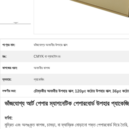
পণ্যের নাম:
ভাঁজযোগ্য অনমনীয় উপহার বাক্স
রঙ:
CMYK বা প্যানটোন রং
কাগজের ধরন:
অনমনীয় কাগজ
ব্যবহার:
প্যাকেজিং
চৌম্বকীয় অনমনীয় উপহার বাক্স
120pt কঠোর উপহার বাক্স
36pt কঠোর প
লক্ষণীয় করা:
,
,
ভাঁজযোগ্য আর্ট পেপার ম্যাগনেটিক পেপারবোর্ড উপহার প্যাকেজিং
বর্ণনা:
মুদ্রিত এবং অলঙ্কৃত কাগজ, চামড়া, বা ফ্যাব্রিক মোড়ানো শক্ত পেপারবোর্ড দিয়ে তৈরি, 