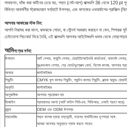
সাধারণত, ভাঁজ করা কার্টনের চেয়ে বড়, শক্ত (সেট-আপ) বাক্সগুলি 36 থেকে 120 pt পুর
বিভিন্ন আকর্ষণীয় স্ট্রাকচারাল ফর্ম্যাটে উপলব্ধ, এবং কাগজের ওভারর্যাপের গ্রাফিক্স (
আপনার আকারের স্টক নিন:
আপনি নিরাময় করা মাংস, ঝকঝকে সোডা, বা সৌন্দর্য সরবরাহ করছেন না কেন, শিপাররা স
ঢেউতোলা পিচবোর্ড দিয়ে তৈরি, এই বাক্সগুলি আপনার আইটেমগুলি গুদাম থেকে দোরগোড়ায় 
আমি
পণ্যের বর্ণনা:
উপাদান
আর্ট পেপার, ফ্যান্সি পেপার, হোয়াইট/আইভরি কার্ডবোর্ড, অফসেট পেপার,
মুঙ্কডকাল পেপার, গ্রে বোর্ড/ডুপ্লেক্স বোর্ড, বিশেষ কাগজ, আপনার প্রয
আকার
কাস্টমাইজড
প্রিন্টিং
CMYK ফুল কালার প্রিন্টিং, প্যান্টন কালার প্রিন্টিং, ব্ল্যাক অ্যান্ড হোয়াইট 
আকৃতি
কাস্টমাইজড
আনুষাঙ্গিক
আপনার প্রয়োজন মত
ডিজাইন
গ্রাহকদের নকশা (আর্ট ফাইল পিডিএফ, সিডিআর, এআই গ্রহণ করে)
ব্র্যান্ড
OEM এবং ODM উপলব্ধ
প্যাকেজিং
শক্ত কাগজ দ্বারা বস্তাবন্দী, তারপর প্লাস্টিকের তৃণশয্যা সঙ্গে.
আমরা আপনার অনুরোধে প্যাক করতে পারেন.