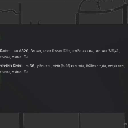
ঠিকানা:
রুম A326, 3য় তলা, ডংফাং বিজনেস বিল্ডিং, বাওমিন ২য় রোড, বাও আন ডিস্ট্রিক্ট,
শেনজেন, গুয়াংডং, চীন
কারখানার ঠিকানা:
নং 36, ফুলিন রোড, ফাগাং ইন্ডাস্ট্রিয়াল জোন, লিউলিয়ান গ্রাম, লংগ্যাং জেলা,
শেনজেন, গুয়াংডং, চীন