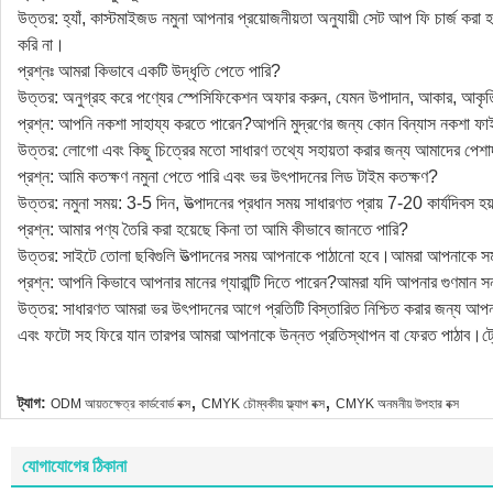
উত্তর: হ্যাঁ, কাস্টমাইজড নমুনা আপনার প্রয়োজনীয়তা অনুযায়ী সেট আপ ফি চার্জ করা
করি না।
প্রশ্নঃ আমরা কিভাবে একটি উদ্ধৃতি পেতে পারি?
উত্তর: অনুগ্রহ করে পণ্যের স্পেসিফিকেশন অফার করুন, যেমন উপাদান, আকার, আকৃতি, 
প্রশ্ন: আপনি নকশা সাহায্য করতে পারেন?আপনি মুদ্রণের জন্য কোন বিন্যাস নকশা ফ
উত্তর: লোগো এবং কিছু চিত্রের মতো সাধারণ তথ্যে সহায়তা করার জন্য আমাদের প
প্রশ্ন: আমি কতক্ষণ নমুনা পেতে পারি এবং ভর উৎপাদনের লিড টাইম কতক্ষণ?
উত্তর: নমুনা সময়: 3-5 দিন, উত্পাদনের প্রধান সময় সাধারণত প্রায় 7-20 কার্যদিবস হ
প্রশ্ন: আমার পণ্য তৈরি করা হয়েছে কিনা তা আমি কীভাবে জানতে পারি?
উত্তর: সাইটে তোলা ছবিগুলি উত্পাদনের সময় আপনাকে পাঠানো হবে।আমরা আপনাকে স
প্রশ্ন: আপনি কিভাবে আপনার মানের গ্যারান্টি দিতে পারেন?আমরা যদি আপনার গুণমান সন
উত্তর: সাধারণত আমরা ভর উৎপাদনের আগে প্রতিটি বিস্তারিত নিশ্চিত করার জন্য আপনার জ
এবং ফটো সহ ফিরে যান তারপর আমরা আপনাকে উন্নত প্রতিস্থাপন বা ফেরত পাঠাব।ট্রে
,
,
ট্যাগ:
ODM আয়তক্ষেত্র কার্ডবোর্ড বক্স
CMYK চৌম্বকীয় ফ্ল্যাপ বক্স
CMYK অনমনীয় উপহার বক্স
যোগাযোগের ঠিকানা