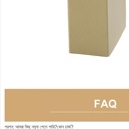
প্রশ্ন: আমরা কিছু নমুনা পেতে পারি?কোন চার্জ?